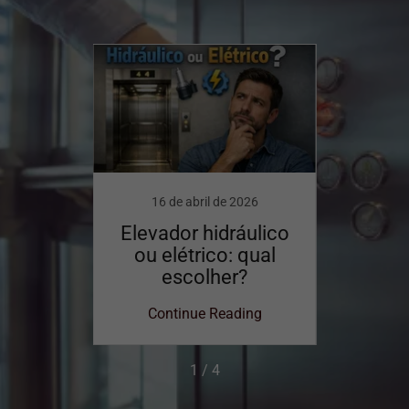
025
16 de abril de 2026
26
ou
Elevador hidráulico
Como 
a?
ou elétrico: qual
e
escolher?
ing
Continue Reading
Co
1 / 4