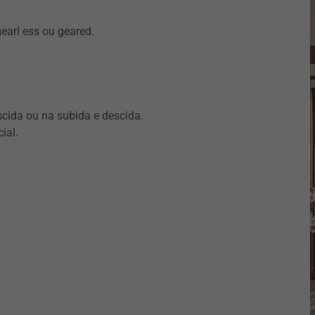
arl ess ou geared.
scida ou na subida e descida.
ial.