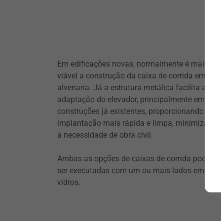
Em edificações novas, normalmente é mais
viável a construção da caixa de corrida em
alvenaria. Já a estrutura metálica facilita a
adaptação do elevador, principalmente em
construções já existentes, proporcionando um
implantação mais rápida e limpa, minimizand
a necessidade de obra civil.
Ambas as opções de caixas de corrida podem
ser executadas com um ou mais lados em
vidros.