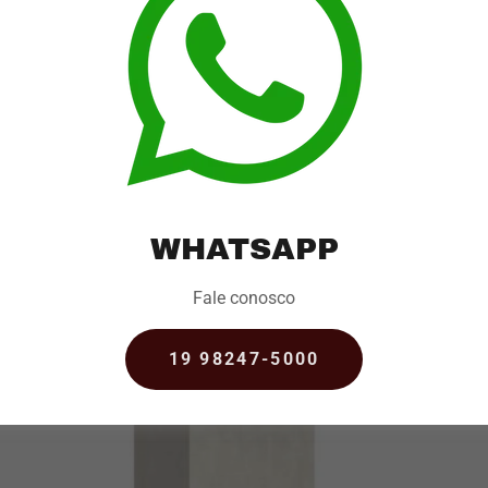
WHATSAPP
a
o
Fale conosco
19 98247-5000